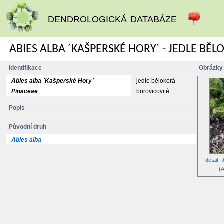
dendrologická databáze
ABIES ALBA ´KAŠPERSKÉ HORY´ - JEDLE BĚ
Identifikace
Obrázky
Abies alba ´Kašperské Hory´
jedle bělokorá
Pinaceae
borovicovité
Popis
Původní druh
Abies alba
detail 
(