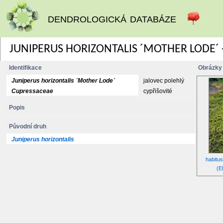
dendrologická databáze
JUNIPERUS HORIZONTALIS ´MOTHER LODE´
Identifikace
Obrázky
Juniperus horizontalis ´Mother Lode´
jalovec polehlý
Cupressaceae
cypřišovité
Popis
Původní druh
Juniperus horizontalis
habitu
(E