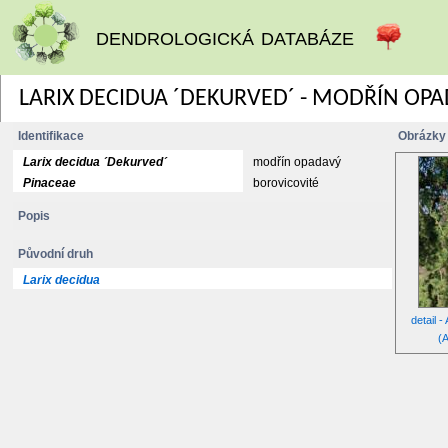
dendrologická databáze
LARIX DECIDUA ´DEKURVED´ - MODŘÍN OPA
Identifikace
Obrázky
Larix decidua ´Dekurved´
modřín opadavý
Pinaceae
borovicovité
Popis
Původní druh
Larix decidua
detail 
(