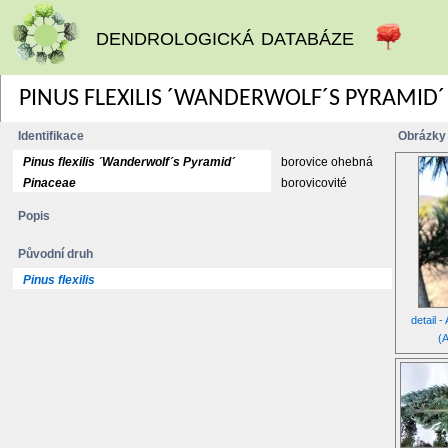
dendrologická databáze
PINUS FLEXILIS ´WANDERWOLF´S PYRAMID´
Identifikace
Obrázky
Pinus flexilis ´Wanderwolf´s Pyramid´
borovice ohebná
Pinaceae
borovicovité
Popis
Původní druh
Pinus flexilis
detail 
(