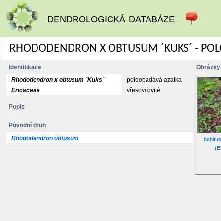
dendrologická databáze
RHODODENDRON X OBTUSUM ´KUKS´ - POL
Identifikace
Obrázky
Rhododendron x obtusum ´Kuks´
poloopadavá azalka
Ericaceae
vřesovcovité
Popis
Původní druh
Rhododendron obtusum
habitu
(E